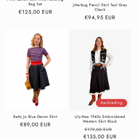
Bag Set
Jitterbug Pencil Skirt Teal Grey
Check
Normale
€125,00 EUR
Normale
€94,95 EUR
prijs
prijs
Aanbieding
Betty Jo Blue Denim Skirt
Lily-Mae 1940s Embroidered
Western Skirt Black
Normale
€89,00 EUR
Normale
Aanbiedi
€179,00 EUR
prijs
€135,00 EUR
prijs