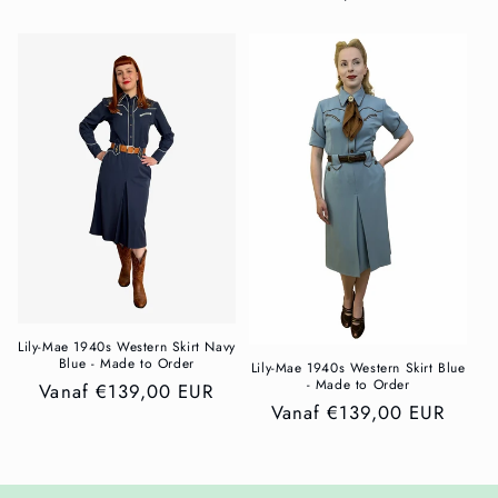
Lily-Mae 1940s Western Skirt Navy
Blue - Made to Order
Lily-Mae 1940s Western Skirt Blue
- Made to Order
Normale
Vanaf €139,00 EUR
Normale
Vanaf €139,00 EUR
prijs
prijs