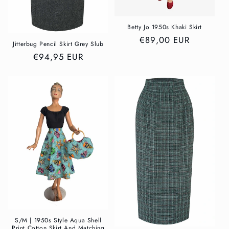
Betty Jo 1950s Khaki Skirt
Normale
€89,00 EUR
Jitterbug Pencil Skirt Grey Slub
prijs
Normale
€94,95 EUR
prijs
S/M | 1950s Style Aqua Shell
Print Cotton Skirt And Matching