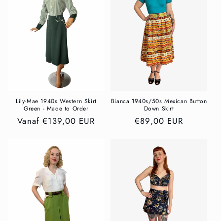
t
i
e
:
Lily-Mae 1940s Western Skirt
Bianca 1940s/50s Mexican Button
Green - Made to Order
Down Skirt
Normale
Vanaf €139,00 EUR
Normale
€89,00 EUR
prijs
prijs