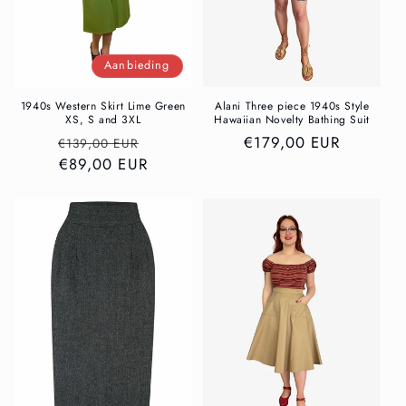
Aanbieding
1940s Western Skirt Lime Green
Alani Three piece 1940s Style
XS, S and 3XL
Hawaiian Novelty Bathing Suit
Normale
Aanbiedingsprijs
Normale
€179,00 EUR
€139,00 EUR
prijs
€89,00 EUR
prijs