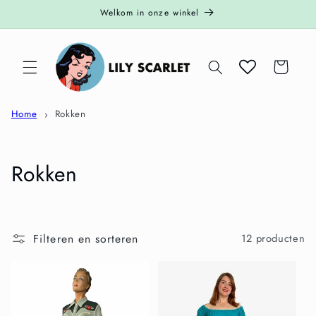
Meteen
Welkom in onze winkel
naar de
content
Winkelwagen
Home
Rokken
C
Rokken
o
l
Filteren en sorteren
12 producten
l
e
c