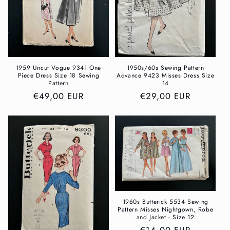
1959 Uncut Vogue 9341 One
1950s/60s Sewing Pattern
Piece Dress Size 18 Sewing
Advance 9423 Misses Dress Size
Pattern
14
Normaler
€49,00 EUR
Normaler
€29,00 EUR
Preis
Preis
1960s Butterick 5534 Sewing
Pattern Misses Nightgown, Robe
and Jacket - Size 12
Normaler
€14,00 EUR