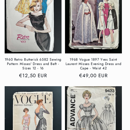
r
i
e
:
1960 Retro Butterick 6582 Sewing
1968 Vogue 1897 Yves Saint
Pattern Misses' Dress and Bełt -
Laurent Misses Evening Dress and
Sizes 12 - 16
Cape - Waist 42
Normaler
€12,50 EUR
Normaler
€49,00 EUR
Preis
Preis