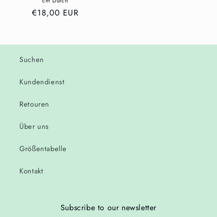
cm Dutch
Normaler
€18,00 EUR
Preis
Suchen
Kundendienst
Retouren
Über uns
Größentabelle
Kontakt
Subscribe to our newsletter