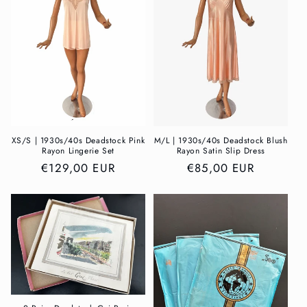
r
i
e
:
XS/S | 1930s/40s Deadstock Pink
M/L | 1930s/40s Deadstock Blush
Rayon Lingerie Set
Rayon Satin Slip Dress
Normaler
€129,00 EUR
Normaler
€85,00 EUR
Preis
Preis