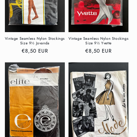
Vintage Seamless Nylon Stockings
Vintage Seamless Nylon Stockings
Size 9½ Jovanda
Size 9½ Yvette
Normaler
€8,50 EUR
Normaler
€8,50 EUR
Preis
Preis