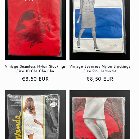
Vintage Seamless Nylon Stockings
Vintage Seamless Nylon Stockings
Size 10 Cha Cha Cha
Size 9½ Harmonie
Normaler
€8,50 EUR
Normaler
€8,50 EUR
Preis
Preis