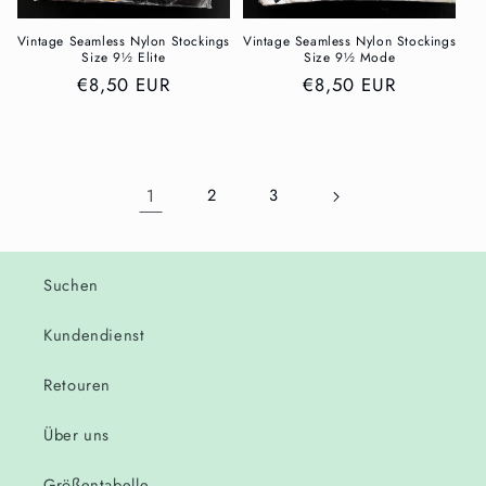
Vintage Seamless Nylon Stockings
Vintage Seamless Nylon Stockings
Size 9½ Elite
Size 9½ Mode
Normaler
€8,50 EUR
Normaler
€8,50 EUR
Preis
Preis
1
2
3
Suchen
Kundendienst
Retouren
Über uns
Größentabelle