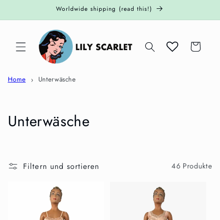
Direkt
Worldwide shipping (read this!)
zum
Inhalt
Warenkorb
Home
Unterwäsche
K
Unterwäsche
a
t
Filtern und sortieren
46 Produkte
e
g
o