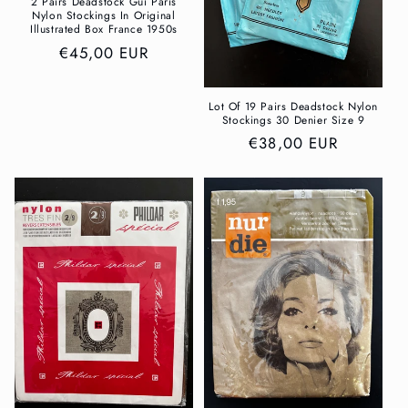
2 Pairs Deadstock Gui Paris
Nylon Stockings In Original
Illustrated Box France 1950s
Normaler
€45,00 EUR
Preis
Lot Of 19 Pairs Deadstock Nylon
Stockings 30 Denier Size 9
Normaler
€38,00 EUR
Preis